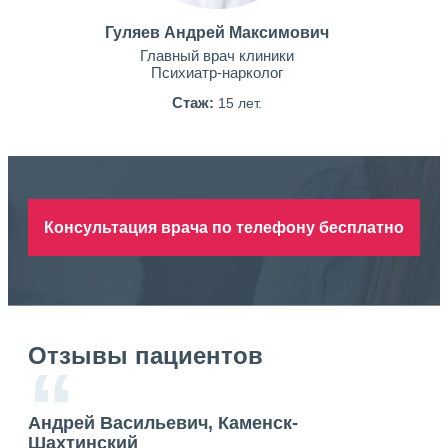
Гуляев Андрей Максимович
Главный врач клиники
Психиатр-нарколог
Стаж:
15 лет.
Консультация врача по телефону бесплатно
Отзывы пациентов
“
Андрей Васильевич, Каменск-
Ан
Шахтинский
Ша