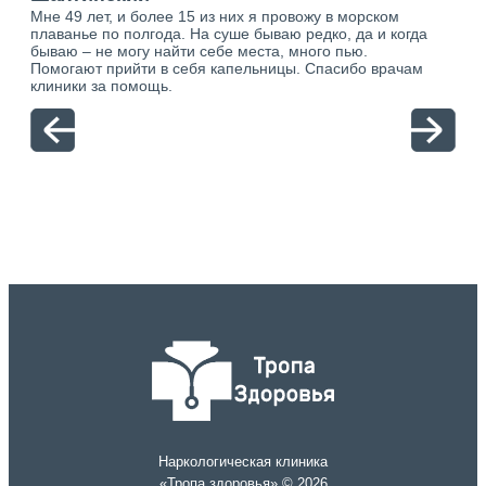
Мне 49 лет, и более 15 из них я провожу в морском
Хоч
о.
плаванье по полгода. На суше бываю редко, да и когда
тол
ю.
бываю – не могу найти себе места, много пью.
себя
Помогают прийти в себя капельницы. Спасибо врачам
свя
клиники за помощь.
вый
отн
Наркологическая клиника
«Тропа здоровья» © 2026