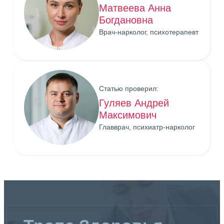
Матвеева Анна
Богдановна
Врач-нарколог, психотерапевт
Статью проверил:
Гуляев Андрей
Максимович
Главврач, психиатр-нарколог