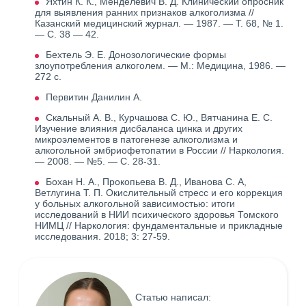
Яхтин К. К., Менделевич В. Д. Клинический опросник
для выявления ранних признаков алкоголизма //
Казанский медицинский журнал. — 1987. — Т. 68, № 1.
— С. 38 — 42.
Бехтель Э. Е. Донозологические формы
злоупотребления алкоголем. — М.: Медицина, 1986. —
272 с.
Первитин Данилин А.
Скальный А. В., Курчашова С. Ю., Вятчанина Е. С.
Изучение влияния дисбаланса цинка и других
микроэлементов в патогенезе алкоголизма и
алкогольной эмбриофетопатии в России // Наркология.
— 2008. — №5. — С. 28-31.
Бохан Н. А., Прокопьева В. Д., Иванова С. А,
Ветлугина Т. П. Окислительный стресс и его коррекция
у больных алкогольной зависимостью: итоги
исследований в НИИ психического здоровья Томского
НИМЦ // Наркология: фундаментальные и прикладные
исследования. 2018; 3: 27-59.
Статью написал: