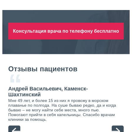
Консультация врача по телефону бесплатно
Отзывы пациентов
“
Андрей Васильевич, Каменск-
Ан
Шахтинский
Ша
Мне 49 лет, и более 15 из них я провожу в морском
Хоч
о.
плаванье по полгода. На суше бываю редко, да и когда
тол
ю.
бываю – не могу найти себе места, много пью.
себя
Помогают прийти в себя капельницы. Спасибо врачам
свя
клиники за помощь.
вый
отн