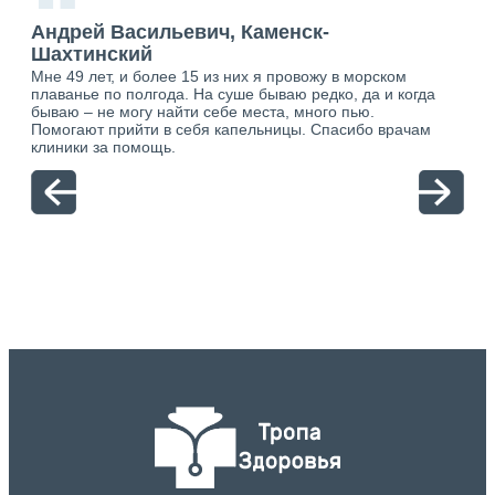
“
Андрей Васильевич, Каменск-
Ан
Шахтинский
Ша
Мне 49 лет, и более 15 из них я провожу в морском
Хоч
о.
плаванье по полгода. На суше бываю редко, да и когда
тол
ю.
бываю – не могу найти себе места, много пью.
себя
Помогают прийти в себя капельницы. Спасибо врачам
свя
клиники за помощь.
вый
отн