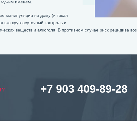
д чужим именем.
ые манипуляции на дому (и такая
олько круглосуточный контроль и
ческих веществ и алкоголя. В противном случае риск рецидива возр
+7 903 409-89-28
Я?