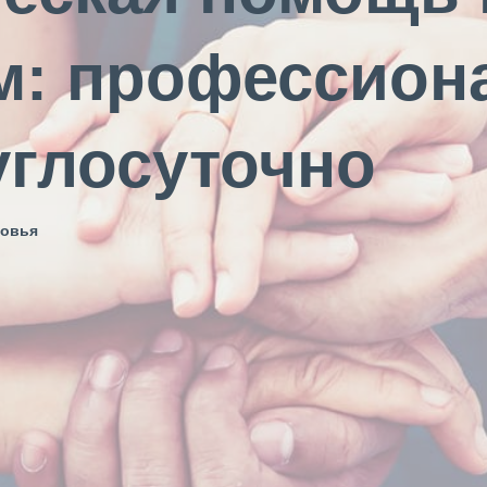
м: профессион
глосуточно
ровья