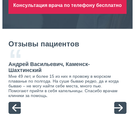
Консультация врача по телефону бесплатно
Отзывы пациентов
“
Андрей Васильевич, Каменск-
Ан
Шахтинский
Ша
Мне 49 лет, и более 15 из них я провожу в морском
Хоч
о.
плаванье по полгода. На суше бываю редко, да и когда
тол
ю.
бываю – не могу найти себе места, много пью.
себя
Помогают прийти в себя капельницы. Спасибо врачам
свя
клиники за помощь.
вый
отн