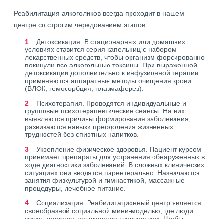
Реабилитация алкоголиков всегда проходит в нашем
центре со строгим чередованием этапов:
Детоксикация. В стационарных или домашних
условиях ставится серия капельниц с набором
лекарственных средств, чтобы организм форсированно
покинули все алкогольные токсины. При выраженной
детоксикации дополнительно к инфузионной терапии
применяются аппаратные методы очищения крови
(ВЛОК, гемосорбция, плазмаферез).
Психотерапия. Проводятся индивидуальные и
групповые психотерапевтические сеансы. На них
выявляются причины формирования заболевания,
развиваются навыки преодоления жизненных
трудностей без спиртных напитков.
Укрепление физическое здоровья. Пациент курсом
принимает препараты для устранения обнаруженных в
ходе диагностики заболеваний. В сложных клинических
ситуациях они вводятся парентерально. Назначаются
занятия физкультурой и гимнастикой, массажные
процедуры, лечебное питание.
Социализация. Реабилитационный центр является
своеобразной социальной мини-моделью, где люди
живут, трудятся, занимаются творчеством. Чтобы