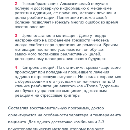
Психообразование. Алкозависимый получает
полную и достоверную информацию о механизме
развития аддикции, ее причинах, методах лечении и
целях реабилитации. Понимание истоков своей
болезни позволяет избежать многих ошибок во время
восстановления.
Целеполагание и мотивация. Даже у твердо
настроенного на сохранение трезвости человека
иногда слабеет вера в достижение ремиссии. Врачом
мотивация постоянно усиливается, он обучает
зависимого постановке реалистичных целей,
долгосрочному планированию своего будущего.
Контроль эмоций. По статистике, срывы чаще всего
происходят при попадании прошедшего лечения
аддикта в стрессовую ситуацию. Не в силах справиться
с обуревающими его чувствами он начинает пить. В
клинике реабилитации алкоголиков «Тропа Здоровья»
их обучают управлению эмоциями, адекватным
реакциям на стрессовые триггеры.
Составляя восстановительную программу, доктор
ориентируется на особенности характера и темперамента
пациента. Для одного достаточно комбинации 2-3
психотерапевтических методик, второму поможет