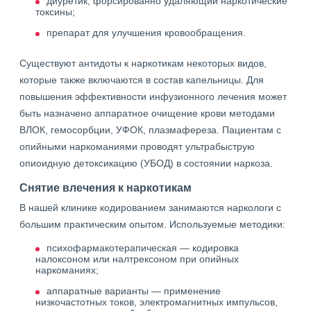
диуретик, форсированно удаляющий наркотические
токсины;
препарат для улучшения кровообращения.
Существуют антидоты к наркотикам некоторых видов,
которые также включаются в состав капельницы. Для
повышения эффективности инфузионного лечения может
быть назначено аппаратное очищение крови методами
ВЛОК, гемосорбции, УФОК, плазмафереза. Пациентам с
опийными наркоманиями проводят ультрабыструю
опиоидную детоксикацию (УБОД) в состоянии наркоза.
Снятие влечения к наркотикам
В нашей клинике кодированием занимаются наркологи с
большим практическим опытом. Используемые методики:
психофармакотерапическая — кодировка
налоксоном или налтрексоном при опийных
наркоманиях;
аппаратные варианты — применение
низкочастотных токов, электромагнитных импульсов,