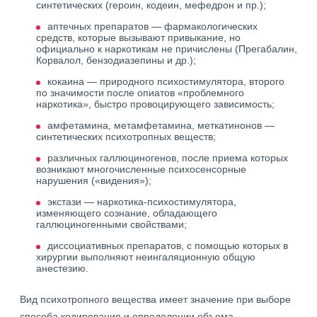
синтетических (героин, кодеин, мефедрон и пр.);
аптечных препаратов — фармакологических
средств, которые вызывают привыкание, но
официально к наркотикам не причислены (Прегабалин,
Корвалол, бензодиазепины и др.);
кокаина — природного психостимулятора, второго
по значимости после опиатов «проблемного
наркотика», быстро провоцирующего зависимость;
амфетамина, метамфетамина, меткатинонов —
синтетических психотропных веществ;
различных галлюциногенов, после приема которых
возникают многочисленные психосенсорные
нарушения («видения»);
экстази — наркотика-психостимулятора,
изменяющего сознание, обладающего
галлюциногенными свойствами;
диссоциативных препаратов, с помощью которых в
хирургии выполняют неингаляционную общую
анестезию.
Вид психотропного вещества имеет значение при выборе
способа кодирования и определении объема