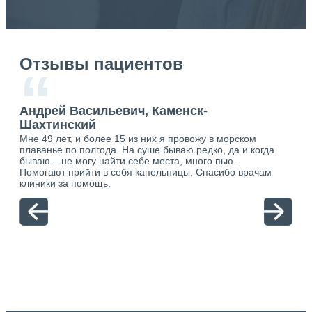
Отзывы пациентов
“
Андрей Васильевич, Каменск-
Ан
Шахтинский
Ша
Мне 49 лет, и более 15 из них я провожу в морском
Хоч
о.
плаванье по полгода. На суше бываю редко, да и когда
тол
ю.
бываю – не могу найти себе места, много пью.
себя
Помогают прийти в себя капельницы. Спасибо врачам
свя
клиники за помощь.
вый
отн