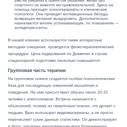
уже не уверены в принятом решении, жизнь без
спиртного не кажется им привлекательной. Здесь на
помощь приходят психотерапевты и клинические
психологи. Они проводят мотивационные беседы,
возвращая желание выздороветь. Дополнительно
назначаются мягкие успокаивающие, по показаниям —
антидепрессанты.
В нашей клинике используются также аппаратные
методики очищения, проводятся физиотерапевтические
процедуры. Цена кодирования по Довженко в случае
стационарной подготовки несколько повышается.
Групповая часть терапии
На групповом сеансе создается особая психологическая
база для последующих изменений мышления и
поведения. На нем присутствует обычно около 10-15
человек с алкоголизмом. Встреча начинается с
объяснений, почему он смертельно опасен, что делает с
людьми. Врач использует видеоматериалы, а не просто
перечисляет сухие данные статистики. Он демонстрирует
и фото, наглядно доказывающие вред болезненного