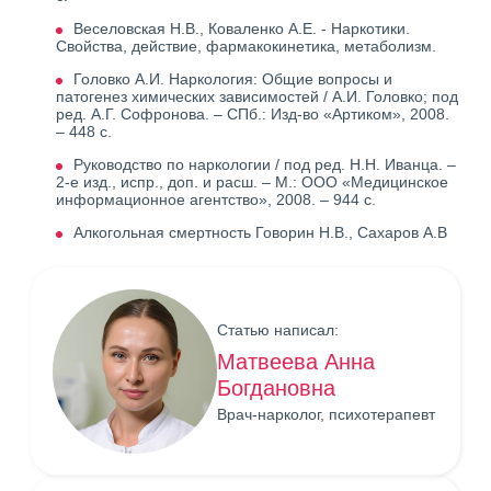
Веселовская Н.В., Коваленко А.Е. - Наркотики.
Свойства, действие, фармакокинетика, метаболизм.
Головко А.И. Наркология: Общие вопросы и
патогенез химических зависимостей / А.И. Головко; под
ред. А.Г. Софронова. – СПб.: Изд-во «Артиком», 2008.
– 448 с.
Руководство по наркологии / под ред. Н.Н. Иванца. –
2-е изд., испр., доп. и расш. – М.: ООО «Медицинское
информационное агентство», 2008. – 944 с.
Алкогольная смертность Говорин Н.В., Сахаров А.В
Статью написал:
Матвеева Анна
Богдановна
Врач-нарколог, психотерапевт