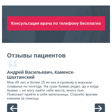
Консультация врача по телефону бесплатно
Отзывы пациентов
“
Андрей Васильевич, Каменск-
Ан
Шахтинский
Ша
Мне 49 лет, и более 15 из них я провожу в морском
Хоч
о.
плаванье по полгода. На суше бываю редко, да и когда
тол
ю.
бываю – не могу найти себе места, много пью.
себя
Помогают прийти в себя капельницы. Спасибо врачам
свя
клиники за помощь.
вый
отн