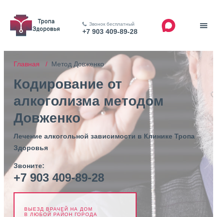
Звонок бесплатный
+7 903 409-89-28
Главная /
Метод Довженко
Кодирование от
алкоголизма методом
Довженко
Лечение алкогольной зависимости в Клинике Тропа
Здоровья
Звоните:
+7 903 409-89-28
ВЫЕЗД ВРАЧЕЙ НА ДОМ
В ЛЮБОЙ РАЙОН ГОРОДА