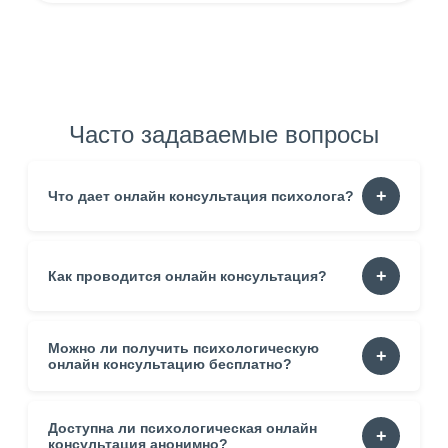
Часто задаваемые вопросы
Что дает онлайн консультация психолога?
Она помогает понять собственные реакции. Уменьшает
Как проводится онлайн консультация?
тревогу. Формирует устойчивость. Создаёт пространство
для честного разговора.
Можно ли получить психологическую
Процесс строится в спокойном темпе. Встреча проходит
через видео, аудио или переписку. Специалист
онлайн консультацию бесплатно?
подстраивается под состояние клиента.
Доступна ли психологическая онлайн
Да. Некоторые сервисы предлагают пробные сессии.
Такой формат помогает оценить стиль работы.
консультация анонимно?