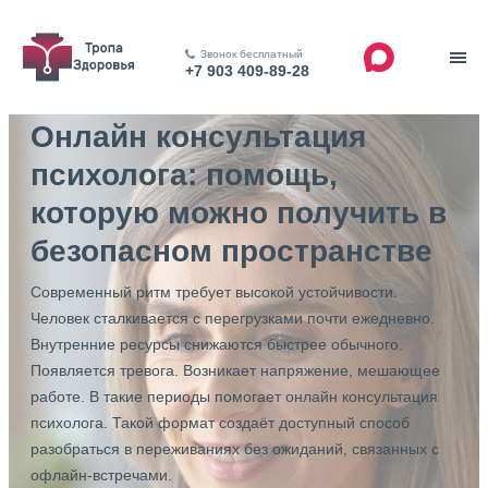
Звонок бесплатный
+7 903 409-89-28
Онлайн консультация
психолога: помощь,
которую можно получить в
безопасном пространстве
Современный ритм требует высокой устойчивости.
Человек сталкивается с перегрузками почти ежедневно.
Внутренние ресурсы снижаются быстрее обычного.
Появляется тревога. Возникает напряжение, мешающее
работе. В такие периоды помогает онлайн консультация
психолога. Такой формат создаёт доступный способ
разобраться в переживаниях без ожиданий, связанных с
офлайн-встречами.