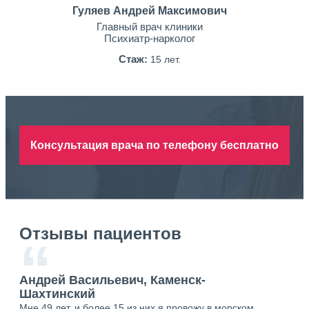
Гуляев Андрей Максимович
Главный врач клиники
Психиатр-нарколог
Стаж:
15 лет.
Консультация врача по телефону бесплатно
Отзывы пациентов
“
Андрей Васильевич, Каменск-
Ан
Шахтинский
Ша
Мне 49 лет, и более 15 из них я провожу в морском
Хоч