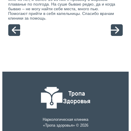
о.
плаванье по полгода. На суше бываю редко, да и когда
тол
ю.
бываю – не могу найти себе места, много пью.
себя
Помогают прийти в себя капельницы. Спасибо врачам
свя
клиники за помощь.
вый
отн
Наркологическая клиника
«Тропа здоровья» © 2026