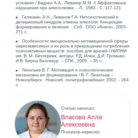
условиях / Бадхен А.А., Певзнер М.М. // Аффективные
нарушения при алкоголизме. - Л., 1983.- С. 117-121.
Галанкин JI.H., Ливанов Г.А. Непсихотический и
делириозный синдром отмены алкоголя: Концепция
формирования и лечения. - Спб.: ООО «Книга», 2003.-
271 с.
Особенности эмоционально-мотивационной сферы
наркозависимых и их роль в прекращении потребления
психоактивных веществ: пособие для врачей / НИПНИ
им. В. М. Бехтерева; авторы: Р.Д. Илюк, Д.И. Громыко,
И.В. Берно-Беллекур. – СПб., 2009. – 35 с.
Леонтьев В. Г. Мотивация и психологические
механизмы ее формирования / В. Г. Леонтьев. -
Новосибирск : Новосиб. полиграфкомбинат, 2002. - 264
с.
Статью написал:
Власова Алла
Алексеевна
Психиатр-нарколог,