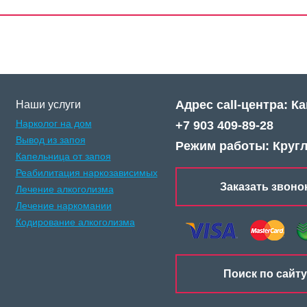
Адрес call-центра: К
Наши услуги
Нарколог на дом
+7 903 409-89-28
Вывод из запоя
Режим работы: Круг
Капельница от запоя
Реабилитация наркозависимых
Заказать звоно
Лечение алкоголизма
Лечение наркомании
Кодирование алкоголизма
Поиск по сайту