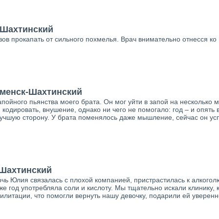
-Шахтинский
зов прокапать от сильного похмелья. Врач внимательно отнесся ко 
аменск-Шахтинский
пойного пьянства моего брата. Он мог уйти в запой на несколько 
кодировать, внушение, однако ни чего не помогало: год – и опять 
 лучшую сторону. У брата поменялось даже мышление, сейчас он у
-Шахтинский
очь Юлия связалась с плохой компанией, пристрастилась к алкоголю
же год употребляла соли и кислоту. Мы тщательно искали клинику,
литации, что помогли вернуть нашу девочку, подарили ей уверенно