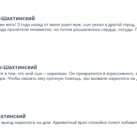
к-Шахтинский
 жить! 3 года назад от меня ушел муж, сын уехал в другой город,
ода пролетели незаметно, но потом расшалилось сердце, сосуды. П
ск-Шахтинский
я в том, что мой сын – наркоман. Он превратился в агрессивного,
ок. Чтобы оказать ему срочную помощь, мы вызвали нарколога на 
ахтинский
ак выезд нарколога на дом. Адекватный врач спокойно помог избави