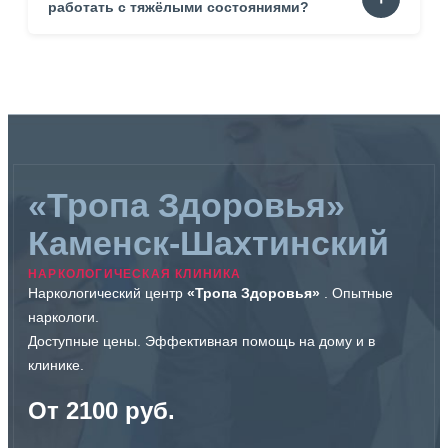
выраженной тревогой. Родственникам пожилых
работать с тяжёлыми состояниями?
пациентов. Всем, кто нуждается в спокойной
консультации.
Да. Специалист оценивает риски. Определяет
оптимальный путь помощи. Иногда визит предотвращает
осложнения.
«Тропа Здоровья»
Каменск-Шахтинский
НАРКОЛОГИЧЕСКАЯ КЛИНИКА
Наркологический центр
«Тропа Здоровья»
. Опытные
наркологи.
Доступные цены. Эффективная помощь на дому и в
клинике.
От 2100 руб.