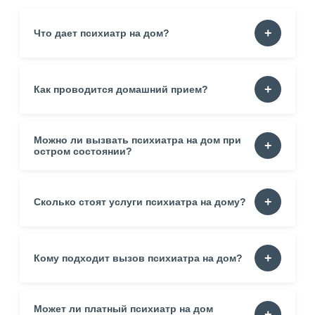
Что дает психиатр на дом?
Домашний визит снижает нагрузку. Пациент получает
Как проводится домашний прием?
помощь в безопасной обстановке. Диагностика
становится точнее благодаря наблюдению в привычной
среде.
Можно ли вызвать психиатра на дом при
Специалист уточняет жалобы. Оценивает состояние.
Фиксирует симптомы. Формирует рекомендации.
остром состоянии?
Разговор проходит в спокойном темпе.
Да. Визит помогает стабилизировать ситуацию. Пациент
Сколько стоят услуги психиатра на дому?
получает помощь без поездок.
Цена зависит от опыта врача, времени визита, района
Кому подходит вызов психиатра на дом?
проживания. Итоговая стоимость уточняется перед
приездом.
Может ли платный психиатр на дом
Пациентам без возможности выйти. Людям с