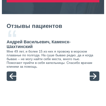
Отзывы пациентов
“
Андрей Васильевич, Каменск-
Ан
Шахтинский
Ша
Мне 49 лет, и более 15 из них я провожу в морском
Хоч
о.
плаванье по полгода. На суше бываю редко, да и когда
тол
ю.
бываю – не могу найти себе места, много пью.
себя
Помогают прийти в себя капельницы. Спасибо врачам
свя
клиники за помощь.
вый
отн