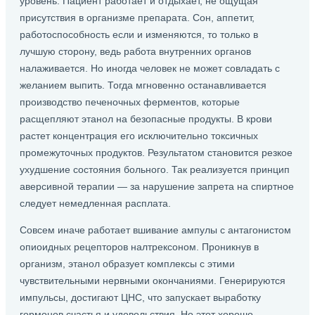
уровень. Пациент работает и отдыхает, не ощущая
присутствия в организме препарата. Сон, аппетит,
работоспособность если и изменяются, то только в
лучшую сторону, ведь работа внутренних органов
налаживается. Но иногда человек не может совладать с
желанием выпить. Тогда мгновенно останавливается
производство печеночных ферментов, которые
расщепляют этанол на безопасные продукты. В крови
растет концентрация его исключительно токсичных
промежуточных продуктов. Результатом становится резкое
ухудшение состояния больного. Так реализуется принцип
аверсивной терапии — за нарушение запрета на спиртное
следует немедленная расплата.
Совсем иначе работает вшивание ампулы с антагонистом
опиоидных рецепторов налтрексоном. Проникнув в
организм, этанол образует комплексы с этими
чувствительными нервными окончаниями. Генерируются
импульсы, достигают ЦНС, что запускает выработку
гормонов счастья и удовольствия. Но этот хорошо