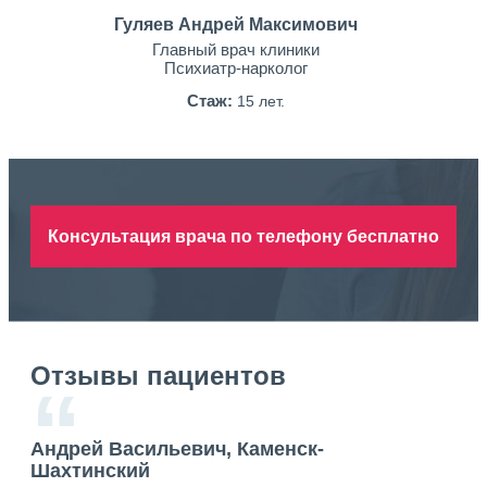
Гуляев Андрей Максимович
Главный врач клиники
Психиатр-нарколог
Стаж:
15 лет.
Консультация врача по телефону бесплатно
Отзывы пациентов
“
Андрей Васильевич, Каменск-
Ан
Шахтинский
Ша