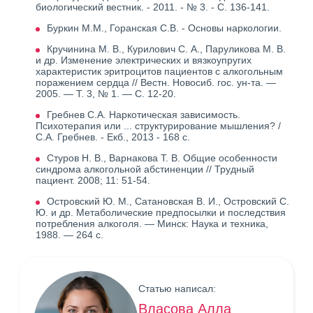
биологический вестник. - 2011. - № 3. - С. 136-141.
Буркин М.М., Горанская С.В. - Основы наркологии.
Кручинина М. В., Курилович С. А., Паруликова М. В.
и др. Изменение электрических и вязкоупругих
характеристик эритроцитов пациентов с алкогольным
поражением сердца // Вестн. Новосиб. гос. ун-та. —
2005. — Т. 3, № 1. — С. 12-20.
Гребнев С.А. Наркотическая зависимость.
Психотерапия или ... структурирование мышления? /
С.А. Гребнев. - Екб., 2013 - 168 с.
Стуров Н. В., Варнакова Т. В. Общие особенности
синдрома алкогольной абстиненции // Трудный
пациент. 2008; 11: 51-54.
Островский Ю. М., Сатановская В. И., Островский С.
Ю. и др. Метаболические предпосылки и последствия
потребления алкоголя. — Минск: Наука и техника,
1988. — 264 с.
Статью написал:
Власова Алла