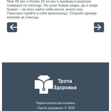
Мне 49 лет, и более 15 из них я провожу в морском
Хоч
о.
плаванье по полгода. На суше бываю редко, да и когда
тол
ю.
бываю – не могу найти себе места, много пью.
себя
Помогают прийти в себя капельницы. Спасибо врачам
свя
клиники за помощь.
вый
отн
Наркологическая клиника
«Тропа здоровья» © 2026