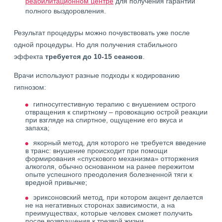
реабилитационном центре
для получения гарантии
полного выздоровления.
Результат процедуры можно почувствовать уже после
одной процедуры. Но для получения стабильного
эффекта
требуется до 10-15 сеансов
.
Врачи используют разные подходы к кодированию
гипнозом:
гипносуггестивную терапию с внушением острого
отвращения к спиртному – провокацию острой реакции
при взгляде на спиртное, ощущение его вкуса и
запаха;
якорный метод, для которого не требуется введение
в транс: внушение происходит при помощи
формирования «спускового механизма» отторжения
алкоголя, обычно основанном на ранее пережитом
опыте успешного преодоления болезненной тяги к
вредной привычке;
эриксоновский метод, при котором акцент делается
не на негативных сторонах зависимости, а на
преимуществах, которые человек сможет получить
после возвращения к трезвой жизни.