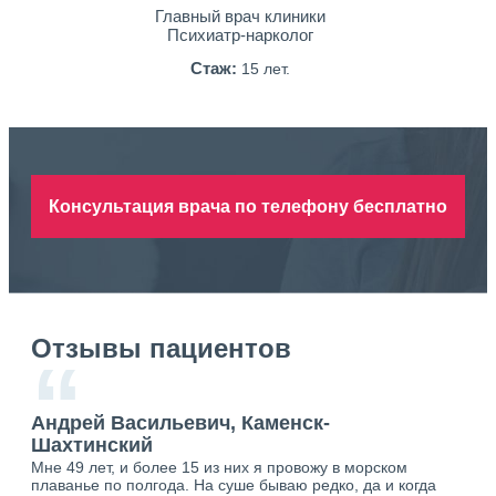
Главный врач клиники
Психиатр-нарколог
Стаж:
15 лет.
Консультация врача по телефону бесплатно
Отзывы пациентов
“
Андрей Васильевич, Каменск-
Ан
Шахтинский
Ша
Мне 49 лет, и более 15 из них я провожу в морском
Хоч
о.
плаванье по полгода. На суше бываю редко, да и когда
тол